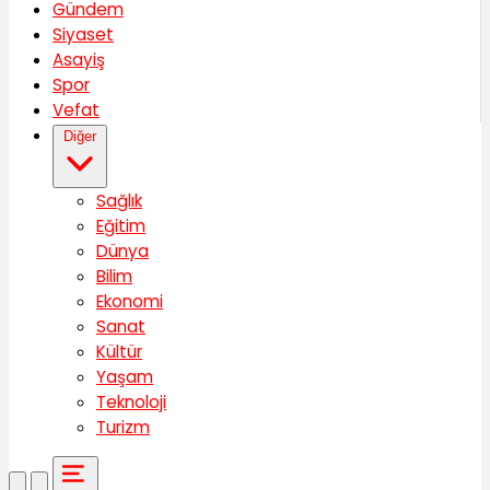
Gündem
Siyaset
Asayiş
Spor
Vefat
Diğer
Sağlık
Eğitim
Dünya
Bilim
Ekonomi
Sanat
Kültür
Yaşam
Teknoloji
Turizm