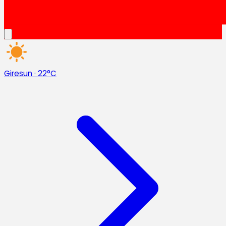
Giresun
·
22°C