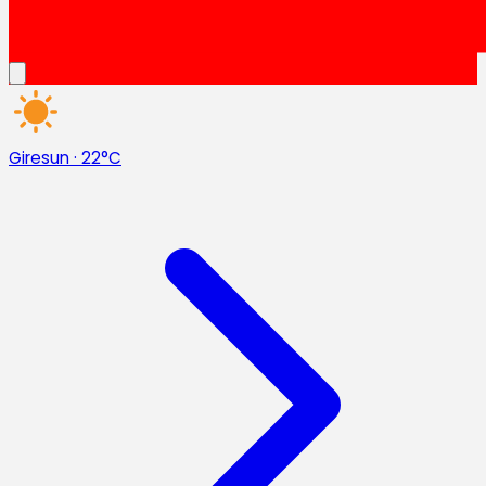
Giresun
·
22°C