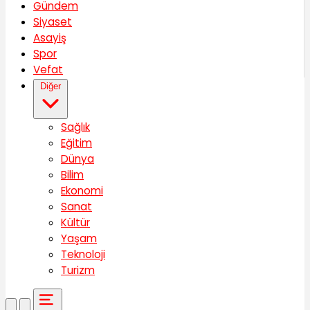
Gündem
Siyaset
Asayiş
Spor
Vefat
Diğer
Sağlık
Eğitim
Dünya
Bilim
Ekonomi
Sanat
Kültür
Yaşam
Teknoloji
Turizm