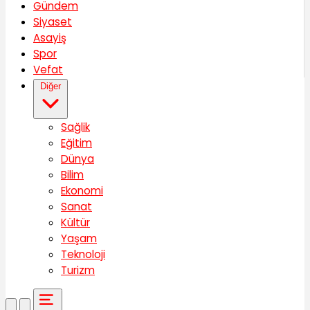
Gündem
Siyaset
Asayiş
Spor
Vefat
Diğer
Sağlik
Eğitim
Dünya
Bilim
Ekonomi
Sanat
Kültür
Yaşam
Teknoloji
Turizm