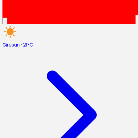
Giresun
·
21°C