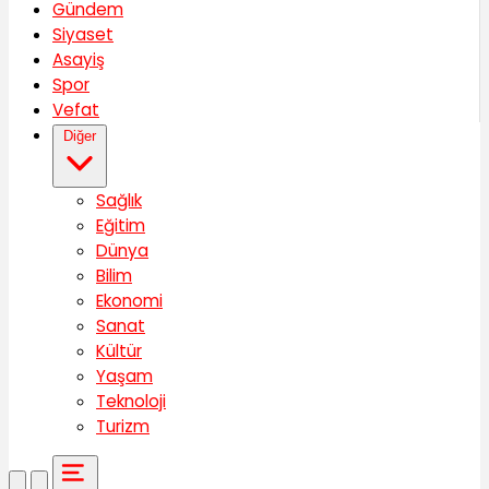
Gündem
Siyaset
Asayiş
Spor
Vefat
Diğer
Sağlık
Eğitim
Dünya
Bilim
Ekonomi
Sanat
Kültür
Yaşam
Teknoloji
Turizm