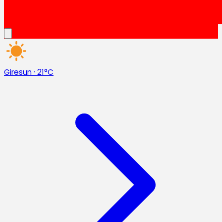
Giresun
·
21°C