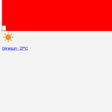
Giresun
·
21°C