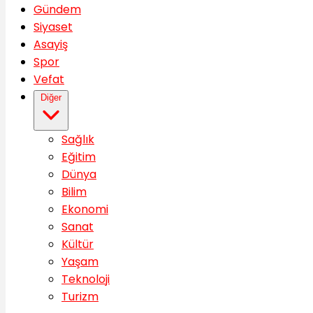
Gündem
Siyaset
Asayiş
Spor
Vefat
Diğer
Sağlık
Eğitim
Dünya
Bilim
Ekonomi
Sanat
Kültür
Yaşam
Teknoloji
Turizm