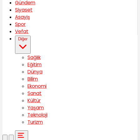
Gündem
Siyaset
Asayiş
Spor
Vefat
Diğer
Sağlık
Eğitim
Dünya
Bilim
Ekonomi
Sanat
Kültür
Yaşam
Teknoloji
Turizm