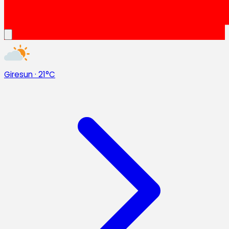
Giresun
·
21°C