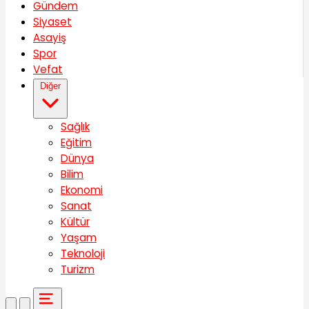
Gündem
Siyaset
Asayiş
Spor
Vefat
Diğer
Sağlık
Eğitim
Dünya
Bilim
Ekonomi
Sanat
Kültür
Yaşam
Teknoloji
Turizm