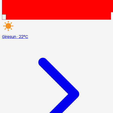
Giresun
·
22°C