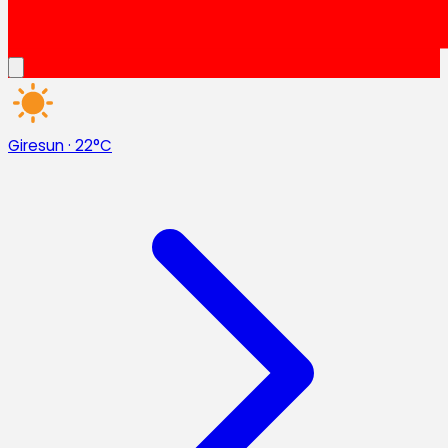
Giresun
·
22°C