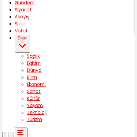
Gündem
Siyaset
Asayiş
Spor
Vefat
Diğer
Sağlık
Eğitim
Dünya
Bilim
Ekonomi
Sanat
Kültür
Yaşam
Teknoloji
Turizm