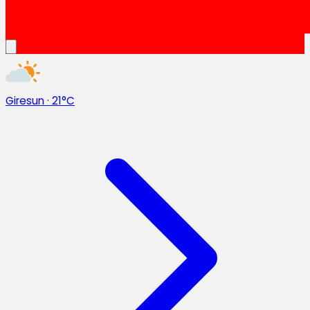
Giresun
·
21°C