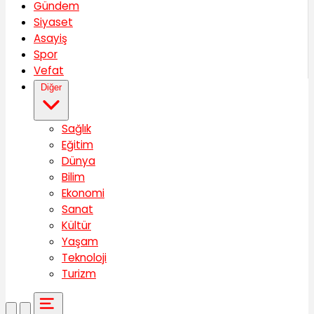
Gündem
Siyaset
Asayiş
Spor
Vefat
Diğer
Sağlık
Eğitim
Dünya
Bilim
Ekonomi
Sanat
Kültür
Yaşam
Teknoloji
Turizm