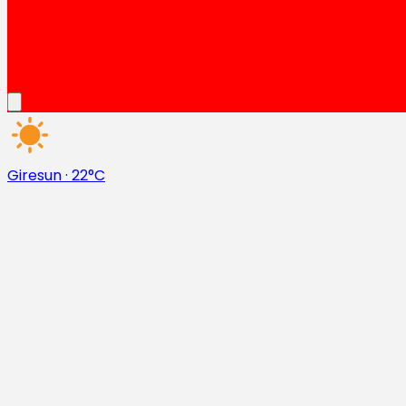
Giresun
·
22°C