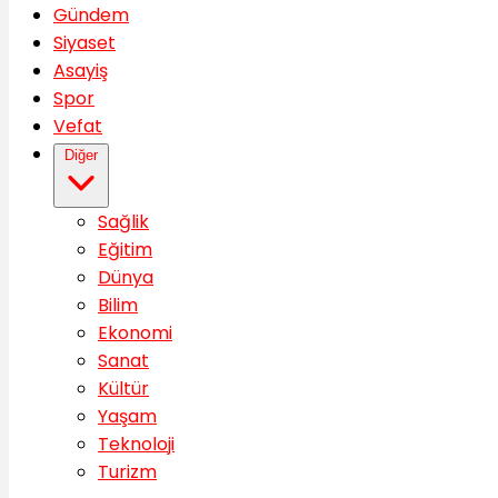
Gündem
Siyaset
Asayiş
Spor
Vefat
Diğer
Sağlik
Eğitim
Dünya
Bilim
Ekonomi
Sanat
Kültür
Yaşam
Teknoloji
Turizm