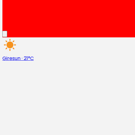
Giresun
·
21°C