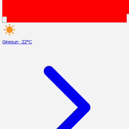
Giresun
·
22°C