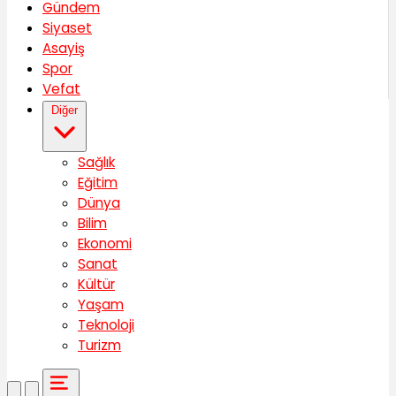
Gündem
Siyaset
Asayiş
Spor
Vefat
Diğer
Sağlık
Eğitim
Dünya
Bilim
Ekonomi
Sanat
Kültür
Yaşam
Teknoloji
Turizm