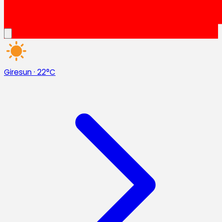
Giresun
·
22°C