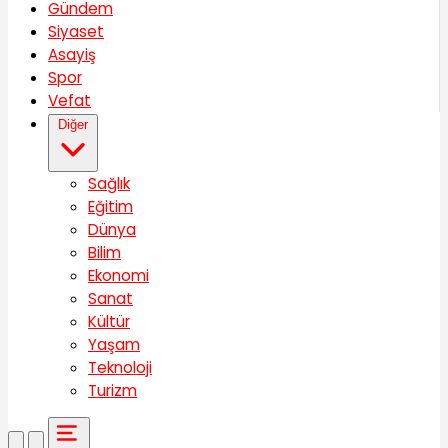
Gündem
Siyaset
Asayiş
Spor
Vefat
Diğer
Sağlık
Eğitim
Dünya
Bilim
Ekonomi
Sanat
Kültür
Yaşam
Teknoloji
Turizm