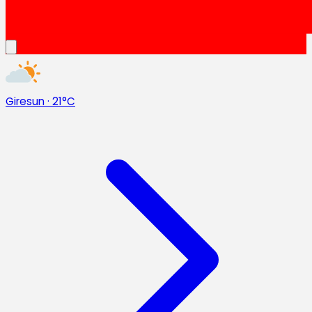
Giresun
·
21°C