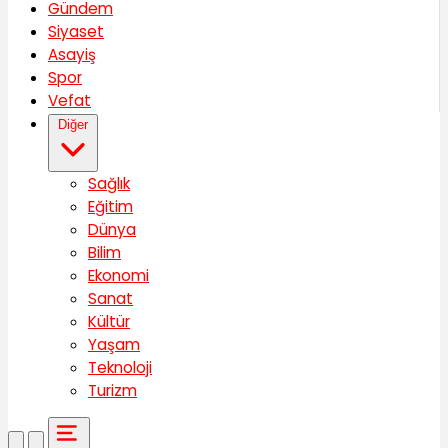
Gündem
Siyaset
Asayiş
Spor
Vefat
Diğer
Sağlık
Eğitim
Dünya
Bilim
Ekonomi
Sanat
Kültür
Yaşam
Teknoloji
Turizm