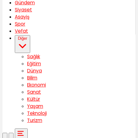
Gündem
Siyaset
Asayiş
Spor
Vefat
Diğer
Sağlık
Eğitim
Dünya
Bilim
Ekonomi
Sanat
Kültür
Yaşam
Teknoloji
Turizm