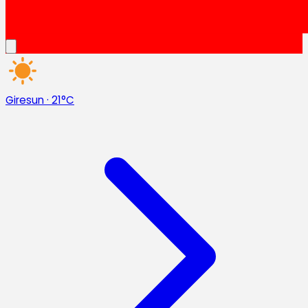
Giresun
·
21°C