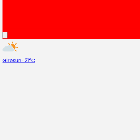
Giresun
·
21°C