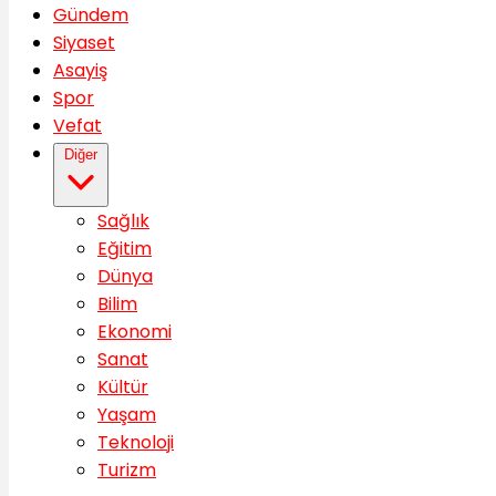
Gündem
Siyaset
Asayiş
Spor
Vefat
Diğer
Sağlık
Eğitim
Dünya
Bilim
Ekonomi
Sanat
Kültür
Yaşam
Teknoloji
Turizm