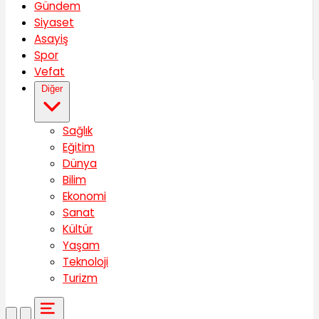
Gündem
Siyaset
Asayiş
Spor
Vefat
Diğer
Sağlık
Eğitim
Dünya
Bilim
Ekonomi
Sanat
Kültür
Yaşam
Teknoloji
Turizm