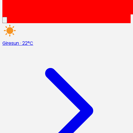
Giresun
·
22°C