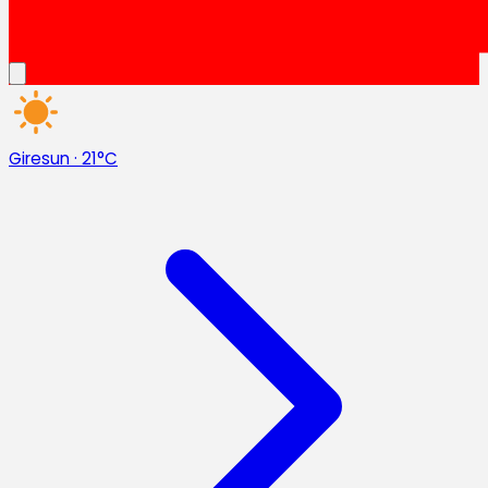
Giresun
·
21°C