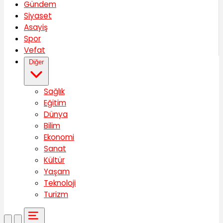
Gündem
Siyaset
Asayiş
Spor
Vefat
Diğer
Sağlık
Eğitim
Dünya
Bilim
Ekonomi
Sanat
Kültür
Yaşam
Teknoloji
Turizm