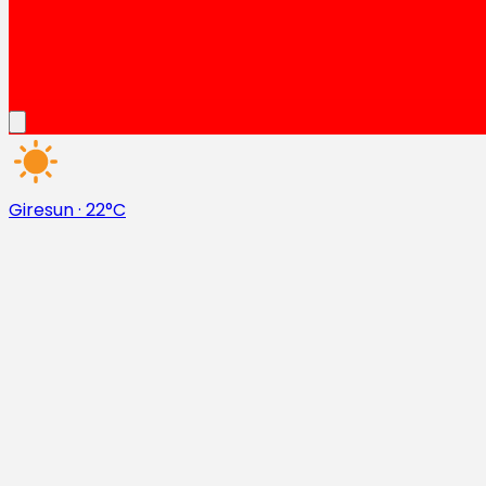
Giresun
·
22°C