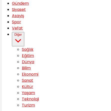
Gündem
Siyaset
Asayiş
Spor
Vefat
Diğer
Sağlık
Eğitim
Dünya
Bilim
Ekonomi
Sanat
Kültür
Yaşam
Teknoloji
Turizm