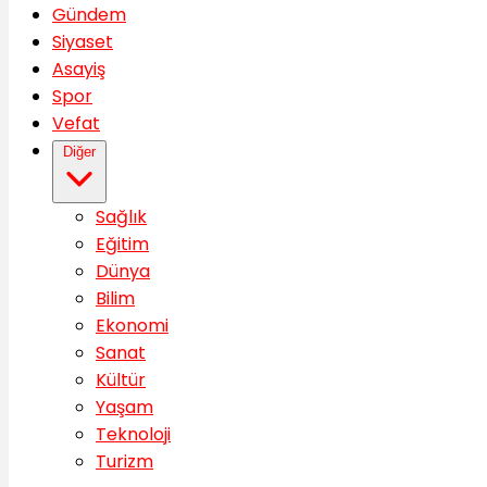
Gündem
Siyaset
Asayiş
Spor
Vefat
Diğer
Sağlık
Eğitim
Dünya
Bilim
Ekonomi
Sanat
Kültür
Yaşam
Teknoloji
Turizm