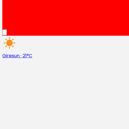
Giresun
·
21°C