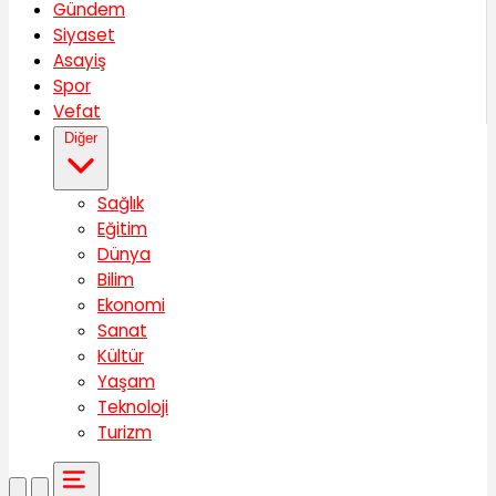
Gündem
Siyaset
Asayiş
Spor
Vefat
Diğer
Sağlık
Eğitim
Dünya
Bilim
Ekonomi
Sanat
Kültür
Yaşam
Teknoloji
Turizm