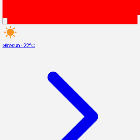
Giresun
·
22°C