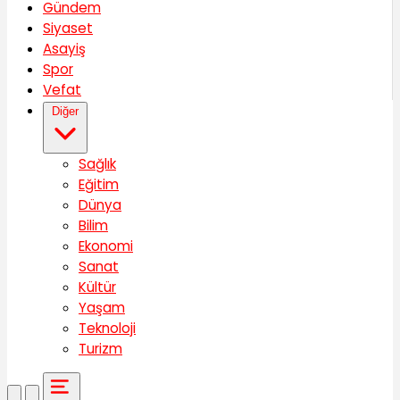
Gündem
Siyaset
Asayiş
Spor
Vefat
Diğer
Sağlık
Eğitim
Dünya
Bilim
Ekonomi
Sanat
Kültür
Yaşam
Teknoloji
Turizm