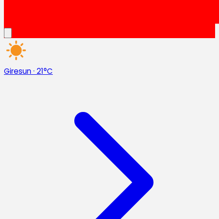
Giresun
·
21°C