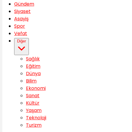
Gündem
Siyaset
Asayiş
Spor
Vefat
Diğer
Sağlık
Eğitim
Dünya
Bilim
Ekonomi
Sanat
Kültür
Yaşam
Teknoloji
Turizm