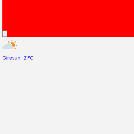
Giresun
·
21°C