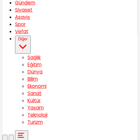
Gündem
Siyaset
Asayiş
Spor
Vefat
Diğer
Sağlık
Eğitim
Dünya
Bilim
Ekonomi
Sanat
Kültür
Yaşam
Teknoloji
Turizm