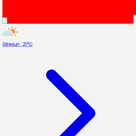
Giresun
·
21°C