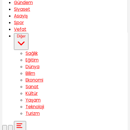
Gündem
Siyaset
Asayiş
Spor
Vefat
Diğer
Sağlık
Eğitim
Dünya
Bilim
Ekonomi
Sanat
Kültür
Yaşam
Teknoloji
Turizm