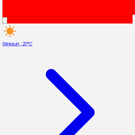
Giresun
·
21°C