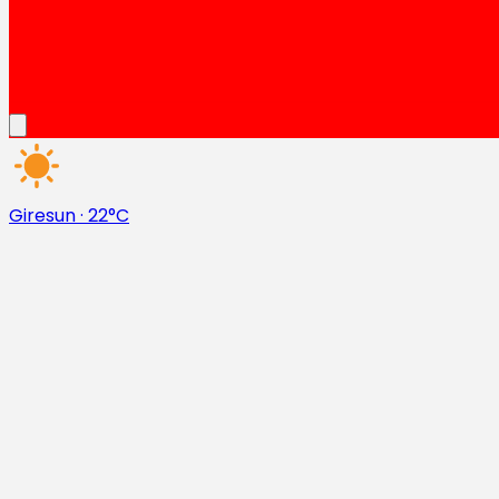
Giresun
·
22°C