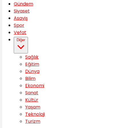
Gündem
Siyaset
Asayiş
Spor
Vefat
Diğer
Sağlık
Eğitim
Dünya
Bilim
Ekonomi
Sanat
Kültür
Yaşam
Teknoloji
Turizm