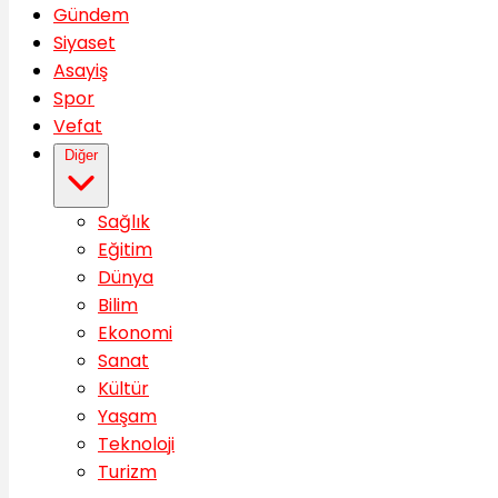
Gündem
Siyaset
Asayiş
Spor
Vefat
Diğer
Sağlık
Eğitim
Dünya
Bilim
Ekonomi
Sanat
Kültür
Yaşam
Teknoloji
Turizm