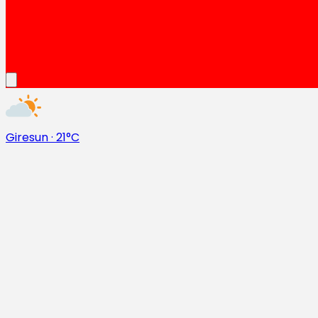
Giresun
·
21°C